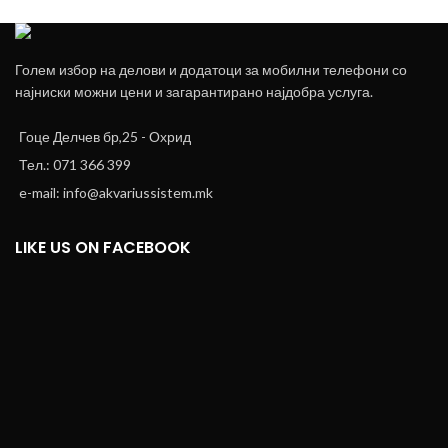
Leo uteu ullamcorper
Kitchen
Голем избор на делови и додатоци за мобилни телефони со
најниски можни цени и загарантирано најдобра услуга.
Гоце Делчев бр,25 - Охрид
Тел.: 071 366 399
e-mail: info@akvariussistem.mk
LIKE US ON FACEBOOK