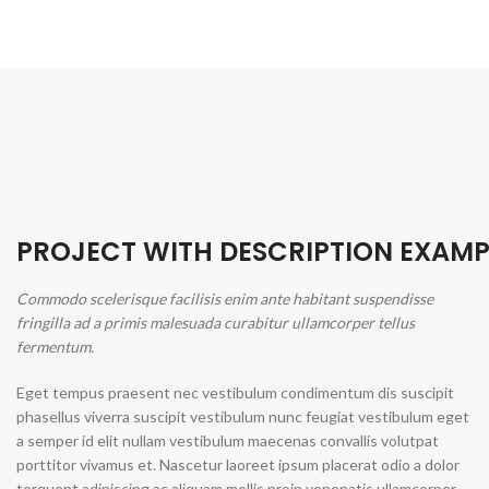
PROJECT WITH DESCRIPTION EXAMP
Commodo scelerisque facilisis enim ante habitant suspendisse
fringilla ad a primis malesuada curabitur ullamcorper tellus
fermentum.
Eget tempus praesent nec vestibulum condimentum dis suscipit
phasellus viverra suscipit vestibulum nunc feugiat vestibulum eget
a semper id elit nullam vestibulum maecenas convallis volutpat
porttitor vivamus et. Nascetur laoreet ipsum placerat odio a dolor
torquent adipiscing ac aliquam mollis proin venenatis ullamcorper